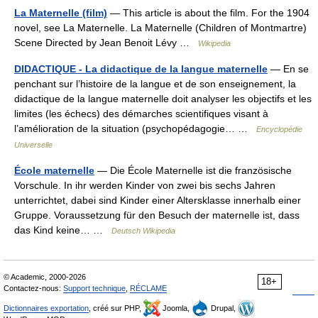
La Maternelle (film)
— This article is about the film. For the 1904
novel, see La Maternelle. La Maternelle (Children of Montmartre)
Scene Directed by Jean Benoit Lévy …
Wikipedia
DIDACTIQUE - La didactique de la langue maternelle
— En se
penchant sur l’histoire de la langue et de son enseignement, la
didactique de la langue maternelle doit analyser les objectifs et les
limites (les échecs) des démarches scientifiques visant à
l’amélioration de la situation (psychopédagogie… …
Encyclopédie
Universelle
École maternelle
— Die École Maternelle ist die französische
Vorschule. In ihr werden Kinder von zwei bis sechs Jahren
unterrichtet, dabei sind Kinder einer Altersklasse innerhalb einer
Gruppe. Voraussetzung für den Besuch der maternelle ist, dass
das Kind keine… …
Deutsch Wikipedia
© Academic, 2000-2026
18+
Contactez-nous:
Support technique
,
RÉCLAME
Dictionnaires exportation
, créé sur PHP,
Joomla,
Drupal,