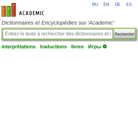
RU
EN
DE
ES
fr-academic.com
Dictionnaires et Encyclopédies sur 'Academic'
Recherche!
interprétations
traductions
livres
Игры ⚽